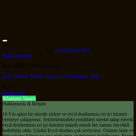
Favorilerime Ekle
Hızlı Görünüm
Kuş Sağlığı ve Bakım Ürünleri
Apex Mantax Mantar Önleyici Kuş Vitamini 30ml
₺
50.00
Sepete Ekle
Whatsapp Sipariş
Hakkımızda & İletişim
10 Yılı aşkın bir süredir sizlere ve evcil dostlarınıza en iyi hizmeti
vermeye çalışıyoruz. Sektörümüzdeki yenilikleri sürekli takip ederek
evcil dostlarımıza en iyi ürünleri tedarik etmek her zaman öncelikli
hedefimiz oldu. Çünkü Evcil dostları çok seviyoruz. Onların istek ve
ihtiyaçlarını biliyor ve ona göre ürün çeşitlerimizi belirliyoruz. Bizim