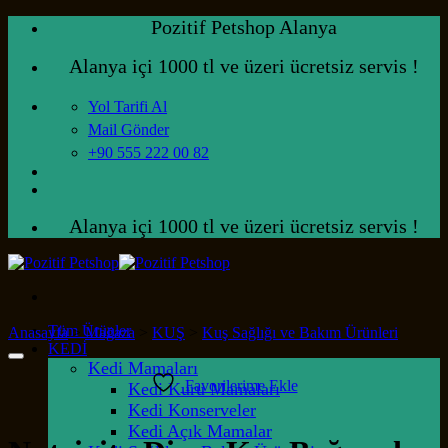
İçeriğe
Pozitif Petshop Alanya
atla
Alanya içi 1000 tl ve üzeri ücretsiz servis !
Yol Tarifi Al
Mail Gönder
+90 555 222 00 82
Alanya içi 1000 tl ve üzeri ücretsiz servis !
Tüm Ürünler
Anasayfa
>
Mağaza
>
KUŞ
>
Kuş Sağlığı ve Bakım Ürünleri
KEDİ
Kedi Mamaları
Favorilerime Ekle
Kedi Kuru Mamaları
Kedi Konserveler
Kedi Açık Mamalar