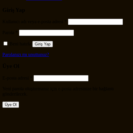
Giriş Yap
Kullanıcı adı veya e-posta adresi
*
Parola
*
Beni hatırla
Giriş Yap
Parolanızı mı unuttunuz?
Üye Ol
E-posta adresi
*
Yeni parola oluşturmanız için e-posta adresinize bir bağlantı
gönderilecek.
Üye Ol