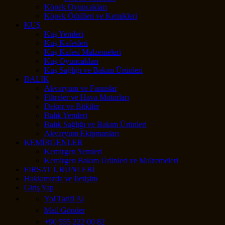
Köpek Oyuncakları
Köpek Ödülleri ve Kemikleri
KUŞ
Kuş Yemleri
Kuş Kafesleri
Kuş Kafesi Malzemeleri
Kuş Oyuncakları
Kuş Sağlığı ve Bakım Ürünleri
BALIK
Akvaryum ve Fanuslar
Filtreler ve Hava Motorları
Dekor ve Bitkiler
Balık Yemleri
Balık Sağlığı ve Bakım Ürünleri
Akvaryum Ekipmanları
KEMİRGENLER
Kemirgen Yemleri
Kemirgen Bakım Ürünleri ve Malzemeleri
FIRSAT ÜRÜNLERİ
Hakkımızda ve İletişim
Giriş Yap
Yol Tarifi Al
Mail Gönder
+90 555 222 00 82