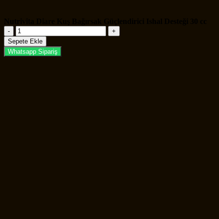
Nutrivita Diare Kuş Bağırsak Güçlendirici Ishal Desteği 30 cc
Nutrivita
Diare
Sepete Ekle
Kuş
Whatsapp Sipariş
Bağırsak
Güçlendirici
Ishal
Desteği
30
cc
adet