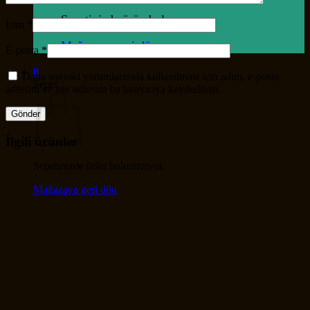
Sepetinizde ürün bulunmuyor.
İsim
*
Mağazaya geri dön
E-posta
*
0
Daha sonraki yorumlarımda kullanılması için adım, e-posta
Sepet
adresim ve site adresim bu tarayıcıya kaydedilsin.
İlgili ürünler
Sepetinizde ürün bulunmuyor.
Mağazaya geri dön