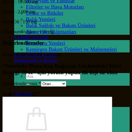
Akvaryum ve Fanuslar
Demir : 10.000 mg
Filtreler ve Hava Motorları
Pektin : 2.000 mg
Dekor ve Bitkiler
Balık Yemleri
AniseOil : 150 mg
Balık Sağlığı ve Bakım Ürünleri
Akvaryum Ekipmanları
OriganumVulgare : 150 mg
KEMİRGENLER
Değerlendirmeler
Kemirgen Yemleri
Kemirgen Bakım Ürünleri ve Malzemeleri
Henüz değerlendirme yapılmadı.
FIRSAT ÜRÜNLERİ
Hakkımızda ve İletişim
“Nutrivita Diare Kuş Bağırsak Güçlendirici Ishal
Desteği 30 cc” için yorum yapan ilk kişi siz olun
Ara:
Derecelendirmeniz
*
Giriş Yap
Değerlendirmeniz
*
Sepet /
₺
0.00
0