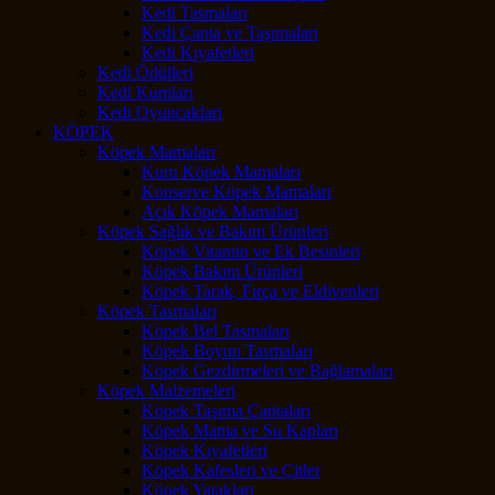
Kedi Tasmaları
Kedi Çanta ve Taşımaları
Kedi Kıyafetleri
Kedi Ödülleri
Kedi Kumları
Kedi Oyuncakları
KÖPEK
Köpek Mamaları
Kuru Köpek Mamaları
Konserve Köpek Mamaları
Açık Köpek Mamaları
Köpek Sağlık ve Bakım Ürünleri
Köpek Vitamin ve Ek Besinleri
Köpek Bakım Ürünleri
Köpek Tarak, Fırça ve Eldivenleri
Köpek Tasmaları
Köpek Bel Tasmaları
Köpek Boyun Tasmaları
Köpek Gezdirmeleri ve Bağlamaları
Köpek Malzemeleri
Köpek Taşıma Çantaları
Köpek Mama ve Su Kapları
Köpek Kıyafetleri
Köpek Kafesleri ve Çitler
Köpek Yatakları