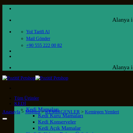
İçeriğe
atla
Alanya iç
Yol Tarifi Al
Mail Gönder
+90 555 222 00 82
Alanya iç
Tüm Ürünler
KEDİ
Kedi Mamaları
Anasayfa
>
Mağaza
>
KEMİRGENLER
>
Kemirgen Yemleri
Kedi Kuru Mamaları
Kedi Konserveler
Kedi Açık Mamalar