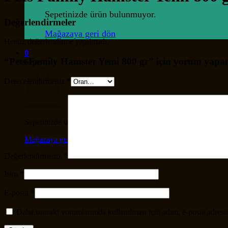
Sepetinizde ürün bulunmuyor.
Değerlendirmeler
Mağazaya geri dön
Henüz değerlendirme yapılmadı.
0
“Pets Family Hamster Yemi 800 gr” için yorum yapan i
Sepet
Derecelendirmeniz
*
Sepetinizde ürün bulunmuyor.
Mağazaya geri dön
Değerlendirmeniz
*
İsim
*
E-posta
*
Daha sonraki yorumlarımda kullanılması için adım, e-posta adresim