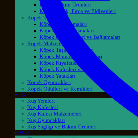
Köpek Bakım Ürünleri
Köpek Tarak, Fırça ve Eldivenleri
Köpek Tasmaları
Köpek Bel Tasmaları
Köpek Boyun Tasmaları
Köpek Gezdirmeleri ve Bağlamaları
Köpek Malzemeleri
Köpek Taşıma Çantaları
Köpek Mama ve Su Kapları
Köpek Kıyafetleri
Köpek Kafesleri ve Çitler
Köpek Yatakları
Köpek Oyuncakları
Köpek Ödülleri ve Kemikleri
KUŞ
Kuş Yemleri
Kuş Kafesleri
Kuş Kafesi Malzemeleri
Kuş Oyuncakları
Kuş Sağlığı ve Bakım Ürünleri
BALIK